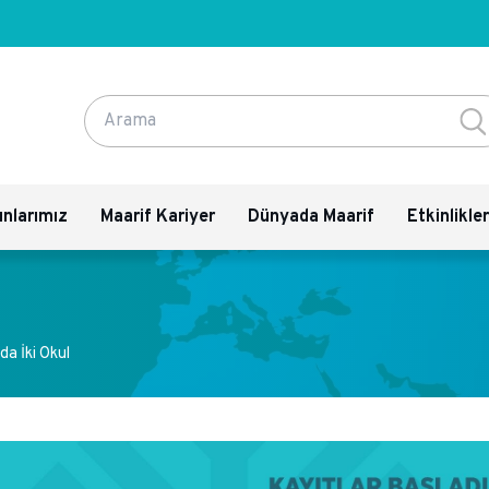
Site içi arama
ınlarımız
Maarif Kariyer
Dünyada Maarif
Etkinlikle
da İki Okul