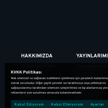
HAKKIMIZDA
YAYINLARIMI
Türkiye Maarif Vakfı
Uluslararası Maari
KVKK Politikası
Yönetim
Maarif Bülten
Web sitemizin ve sağlanan özelliklerin işletilmesi için çerezlerin kullanılma
Çalışma Alanları
Kitaplar
olarak zorunludur. Diğer çeşitli çerezler ise tarafımızca veya yetkiliservis
sağlayıcılarımız tarafından sitemizin iyileştirilmesi ve ilgi alanlarınıza yön
Kurumsal Kimlik
Faaliyet Raporları
reklamların size sunulması amacıyla kullanılmaktadır.
İletişim
Yerel Yayınlar
Kabul Ediyorum
Kabul Etmiyorum
Ayarlar