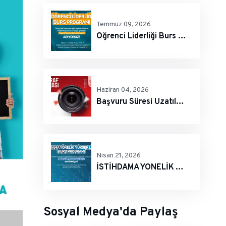
Temmuz 09, 2026
Öğrenci Liderliği Burs Programı
Haziran 04, 2026
Başvuru Süresi Uzatıldı - VII. ULUSLARARASI MAARİF FOTOĞRAF YARIŞMASI
Nisan 21, 2026
İSTİHDAMA YÖNELİK YÜKSEK LİSANS BURS PROGRAMI
Sosyal Medya'da Paylaş