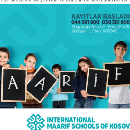
lması sebebiyle bölge insanı tarafından da heyecanla bekleni