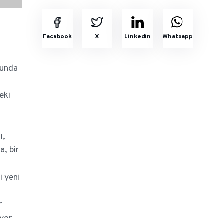
Facebook
X
Linkedin
Whatsapp
sunda
eki
ı,
a, bir
i yeni
r