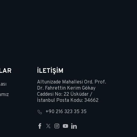
ALAR
İLETIŞIM
Altunizade Mahallesi Ord. Prof.
kası
Dr. Fahrettin Kerim Gökay
Caddesi No: 22 Üsküdar /
amız
İstanbul Posta Kodu: 34662
+90 216 323 35 35