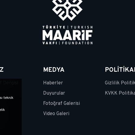
Z
MEDYA
POLİTİK
f Dergisi
Haberler
Gizlilik Politi
Duyurular
KVKK Politik
sı teknik
Fotoğraf Galerisi
elik
Video Galeri