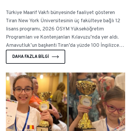
Küresel Bir Marka Oldu
Türkiye Maarif Vakfı bünyesinde faaliyet gösteren
Tiran New York Üniversitesinin üç fakülteye bağlı 12
lisans programı, 2026 ÖSYM Yükseköğretim
Programları ve Kontenjanları Kılavuzu’nda yer aldı.
Arnavutluk’un başkenti Tiran’da yüzde 100 İngilizce
eğitim veren üniversite, Türkiye’den öğrencilerin
DAHA FAZLA BILGI
uluslararası bir akademik ortamda yükseköğrenim
görmesine imkân sağlıyor.Arnavutluk’un ilk özel
üniversitesi olarak 2002 yılında kurulan Tiran New
York Üniversitesi (UNYT), 2018’de Türkiye Maarif
Vakfı bünyesine katılarak Vakfın ilk yükseköğretim
kurumu oldu. Mühendislik ve Mimarlık, Hukuk ve
Sosyal Bilimler ile İşletme ve İktisat fakültelerinde
eğitim veren üniversite, büyüyen akademik yapısı ve
uluslararası iş birlikleriyle Arnavutluk’un önde gelen